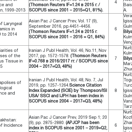
4
nce and
(Thomson Reuters IF=1.24 в 2015 г. /
Bais
an, 1999-2013
SCOPUS since 2001 – 2015=Q1, 81%).
A.
Vera
Asian Pac J Cancer Prev, Vol. 17 (9),
Igis
f Laryngeal
September 2016, pp.4451-4456.
Guln
amics in
6
(Thomson Reuters IF=1.24 в 2015 г.
Bily
 to 2014
SCOPUS since 2001 – 2016 = Q1, 84%)
Kulm
Veng
Nurb
arities of
Iranian J Publ Health, Vol. 46, No.11, Nov
Kulm
ses of the
2017, pp. 1572-1578.
(Thomson Reuters
7
Bily
s Tissue in
IF=0.768 в 2016/2017 гг. / SCOPUS since
Marz
15
2004 – 2017=Q3, 48%)
Zhu
Nurb
Iranian J Publ Health, Vol. 48, No. 7, Jul
Tog
apolises of
2019, pp. 1257-1264.
Science Citation
Turd
ogical
Index Expanded (SCIE) by Thompson/ISI
8
Igis
nce and
USA/ SSCI and IJPH has been index in
Guln
SCOPUS since 2004 – 2017=Q3, 48%)
Vans
Tarz
Nurb
Asian Pac J Cancer Prev, 2019 Sep 1; 20
Koz
akhstan:
(9), pp. 2875-2880.
(APJCP has been
Zhan
f Incidence
6
index in SCOPUS since 2001 – 2019=Q2,
Igis