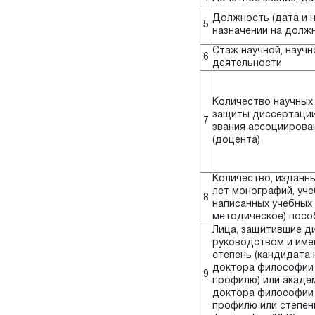
Должность (дата и 
5
назначении на долж
Стаж научной, научн
6
деятельности
Количество научных
защиты диссертации
7
звания ассоциирова
(доцента)
Количество, изданны
лет монографий, уче
8
написанных учебных 
методическое) посо
Лица, защитившие д
руководством и име
степень (кандидата н
доктора философии 
9
профилю) или акаде
доктора философии 
профилю или степен