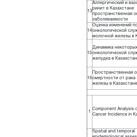
Аллергический и ва
ринит в Казахстане:
13
пространственная о
заболеваемости
Оценка изменений п
14
онкологической слу
молочной железы в 
Динамика некоторых
15
онкологической слу
желудка в Казахстан
Пространственная о
16
смертности от рака
железы в Казахстан
Component Analysis 
1
Cancer Incidence in 
Spatial and temporal
epidemiological asse