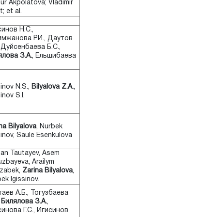
ur Akpolatova; Vladimir
; et al.
инов Н.С.,
имжанова Р.И., Даутов
, Дуйсенбаева Б.С.,
лова З.А.
, Ельшибаева
sinov N.S.,
Bilyalova Z.A.
,
inov S.I.
na Bilyalova
, Nurbek
sinov, Saule Esenkulova
han Tautayev, Asem
zbayeva, Arailym
zabek,
Zarina Bilyalova
,
ek Igissinov.
аев А.Б., Тогузбаева
,
Билялова З.А.
,
инова Г.С., Игисинов