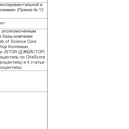
экспериментальной и
охимия» (Приказ № 12
лет
ых уполномоченным
в базы компании
eb of Science Core
с Кор Коллекшн,
 или JSTOR (ДЖЕЙСТОР)
роцентиль по CiteScore
процентиль) и 4 статьи
процентиль)