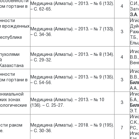
 особенности
Медицина (Алматы). – 2013. – № 6 (132).
С.И.
ом гортани в
4
– С. 62-65.
Зато
З.А.
нности
Игис
и врожденных
Дуйс
Медицина (Алматы). – 2013. – № 7 (133).
3
Рах
– С. 34-36.
еспублике
Т.Б.
Ель
Игис
пухолями
Медицина (Алматы). – 2013. – № 8 (134).
4
В.В.
й
– С. 29-32.
Венг
Казахстана
Игис
нности
Медицина (Алматы). – 2013. – № 9 (135).
В.В.
ом гортани в
3
– С. 54-56.
Биля
А.А.
онхиальной
Игис
ких зонах
Медицина (Алматы). – 2013. – № 10
Б.А.
3
иологические
(136). – С. 25-27.
Биля
Э.Т.
Иги
С.К.
сти раком
Медицина (Алматы). – 2018. – № 9 (195).
7
Р.С.,
е.
– С. 30-36.
Игис