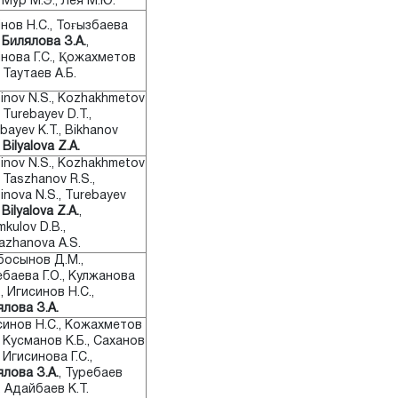
, Мур М.Э., Лея М.Ю.
інов Н.С., Тоғызбаева
,
Билялова З.А.
,
інова Г.С., Қожахметов
, Таутаев А.Б.
sinov N.S., Kozhakhmetov
, Turebayev D.T.,
bayev K.T., Bikhanov
,
Bilyalova Z.A.
sinov N.S., Kozhakhmetov
, Taszhanov R.S.,
sinova N.S., Turebayev
,
Bilyalova Z.A.
,
mkulov D.B.,
azhanova A.S.
босынов Д.М.,
баева Г.О., Кулжанова
, Игисинов Н.С.,
лова З.А.
синов Н.С., Кожахметов
, Кусманов К.Б., Саханов
, Игисинова Г.С.,
лова З.А.
, Туребаев
, Адайбаев К.Т.