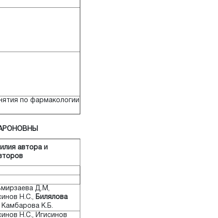
анятия по фармакологии
Ы АРОНОВНЫ
илия автора и
второв
ьмирзаева Д.М,
инов Н.С.,
Билялова
, Камбарова К.Б.
инов Н.С., Игисинов