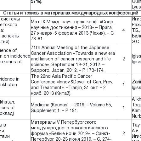
57%).
Guln
Lyust
Статьи и тезисы в материалах международных конференций
 системы
Игис
Мат. IX Межд. науч.-прак. конф. «Совр.
етского
Рах
научные достижения – 2013» – Прага,
а:
4
Т.Б.
27 января-5 февраля 2013 (Чехия). – С.
 аспекты
Биля
78-81.
тья).
Э.С.
71th Annual Meeting of the Japanese
luence of
Cancer Association «Towards a new era
on on incidence
Igis
and liaison of cancer research and life
2
cozones of
Igiss
science». September 19-21, 2012. –
Sapporo, Japan, 2012. – P. 173-174.
The 22nd Asia Pacific Cancer
idence in
Conference «Innov.&Devel. of Can. Prev.
Zari
zakhstan
1
and Treatment». –Tianjin, 31 окт. – 2
Igis
нояб. 2013 (Китай).
Alik
khstan:
Medicina (Kaunas). – 2019. – Volume 55,
Togu
nces of
1
Supplement 1. – P. 191.
Kam
доклад)
Nurb
Материалы V Петербургского
ы в
Tаут
международного онкологического
ия
А.Я.
форума «Белые ночи 2019». – Санкт-
2
твии
Игис
Петербург, 20-23 июня 2019. – С. 274-