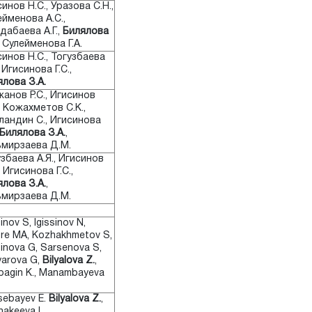
инов Н.С., Уразова С.Н.,
йменова А.С.,
дабаева А.Г.,
Билялова
, Сулейменова Г.А.
инов Н.С., Тогузбаева
, Игисинова Г.С.,
лова З.А.
анов Р.С., Игисинов
, Кожахметов С.К.,
ландин С., Игисинова
Билялова З.А.
,
ьмирзаева Д.M.
збаева А.Я., Игисинов
, Игисинова Г.С.,
лова З.А.
,
ьмирзаева Д.М.
sinov S, Igissinov N,
re MA, Kozhakhmetov S,
sinova G, Sarsenova S,
yarova G,
Bilyalova Z.
,
bagin K., Manambayeva
sebayev E.
Bilyalova Z.
,
akeeva L.,