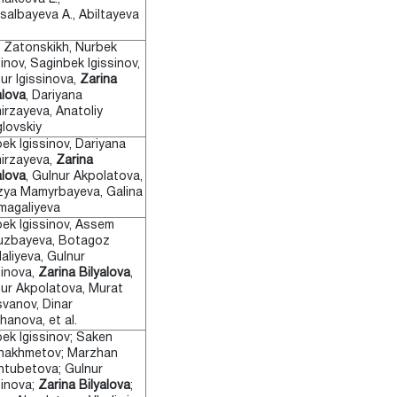
salbayeva A., Abiltayeva
 Zatonskikh, Nurbek
sinov, Saginbek Igissinov,
ur Igissinova,
Zarina
alova
, Dariyana
irzayeva, Anatoliy
lovskiy
ek Igissinov, Dariyana
irzayeva,
Zarina
alova
, Gulnur Akpolatova,
ya Mamyrbayeva, Galina
magaliyeva
ek Igissinov, Assem
uzbayeva, Botagoz
aliyeva, Gulnur
sinova,
Zarina Bilyalova
,
ur Akpolatova, Murat
vanov, Dinar
hanova, et al.
ek Igissinov; Saken
hakhmetov; Marzhan
tubetova; Gulnur
sinova;
Zarina Bilyalova
;