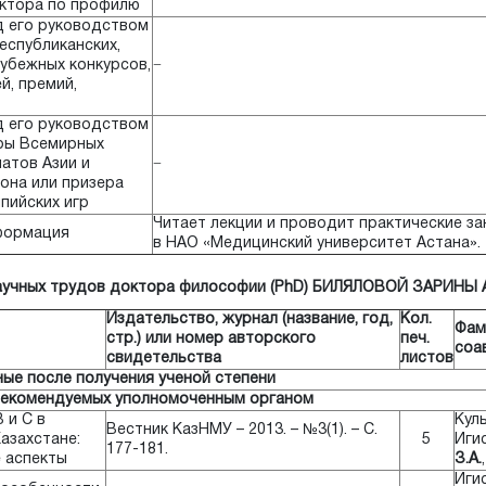
октора по профилю
 его руководством
еспубликанских,
убежных конкурсов,
−
й, премий,
 его руководством
ры Всемирных
атов Азии и
−
иона или призера
пийских игр
Читает лекции и проводит практические з
формация
в НАО «Медицинский университет Астана».
учных трудов доктора философии (PhD) БИЛЯЛОВОЙ ЗАРИН
Издательство, журнал (название, год,
Кол.
Фам
стр.) или номер авторского
печ.
соа
свидетельства
листов
ые после получения ученой степени
 рекомендуемых уполномоченным органом
 и С в
Кул
Вестник КазНМУ – 2013. – №3(1). – С.
азахстане:
5
Игис
177-181.
 аспекты
З.А.
Игис