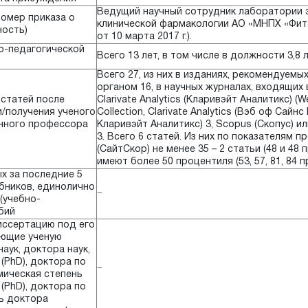
Ведущий научный сотрудник лаборатории 
номер приказа о
клинической фармакологии АО «МНПХ «Фит
ность)
от 10 марта 2017 г.).
о-педагогической
Всего 13 лет, в том числе в должности 3,8 
Всего 27, из них в изданиях, рекомендуем
органом 16, в научных журналах, входящих 
 статей после
Clarivate Analytics (Кларивэйт Аналитикс) (W
/получения ученого
Collection, Clarivate Analytics (Вэб оф Сайн
нного профессора
Кларивэйт Аналитикс) 3, Scopus (Скопус)
3. Всего 6 статей. Из них по показателям п
(СайтСкор) не менее 35 – 2 статьи (48 и 48 
имеют более 50 процентиля (53, 57, 81, 84 
х за последние 5
бников, единолично
−
(учебно-
бий
иссертацию под его
ющие ученую
аук, доктора наук,
(PhD), доктора по
−
мическая степень
(PhD), доктора по
ь доктора