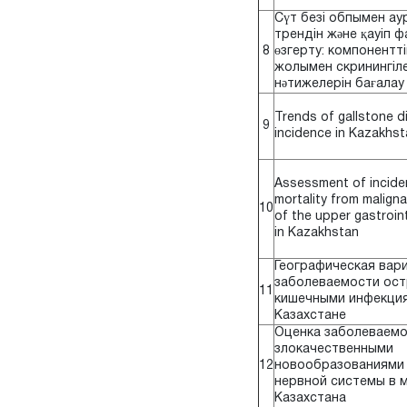
Сүт безі обпымен а
трендін және қауіп 
8
өзгерту: компонентті
жолымен скринингіл
нәтижелерін бағалау
Trends of gallstone d
9
incidence in Kazakhst
Assessment of incide
mortality from malign
10
of the upper gastroint
in Kazakhstan
Географическая вар
заболеваемости ос
11
кишечными инфекция
Казахстане
Оценка заболеваем
злокачественными
12
новообразованиями
нервной системы в 
Казахстана