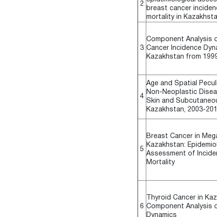
2
breast cancer incide
mortality in Kazakhst
Component Analysis o
3
Cancer Incidence Dyn
Kazakhstan from 1999
Age and Spatial Peculi
Non-Neoplastic Disea
4
Skin and Subcutaneou
Kazakhstan, 2003-20
Breast Cancer in Meg
Kazakhstan: Epidemiol
5
Assessment of Incide
Mortality
Thyroid Cancer in Kaz
6
Component Analysis o
Dynamics