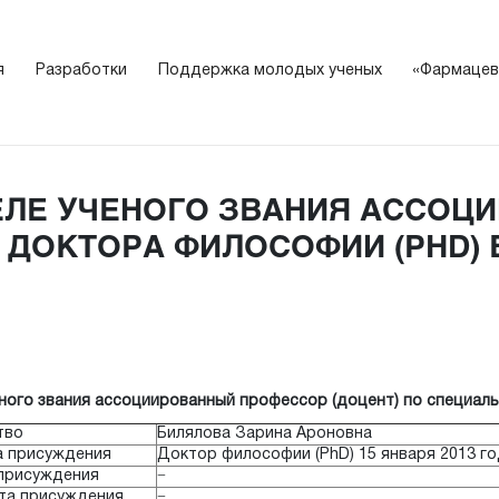
я
Разработки
Поддержка молодых ученых
«Фармацев
ЕЛЕ УЧЕНОГО ЗВАНИЯ АССОЦ
) ДОКТОРА ФИЛОСОФИИ (PHD)
ного звания ассоциированный профессор (доцент) по специаль
тво
Билялова Зарина Ароновна
а присуждения
Доктор философии (PhD) 15 января 2013 г
 присуждения
−
ата присуждения
−