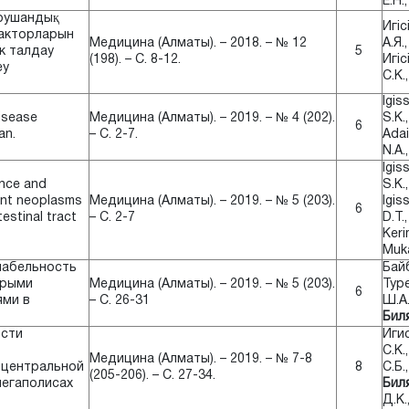
Е.Н.
урушандық
Игіс
факторларын
Медицина (Алматы). – 2018. – № 12
А.Я.
к талдау
5
(198). – С. 8-12.
Игіс
еу
С.К.
Igis
isease
Медицина (Алматы). – 2019. – № 4 (202).
S.K.
6
an.
– С. 2-7.
Adai
N.A.
Igis
nce and
S.K.
ant neoplasms
Медицина (Алматы). – 2019. – № 5 (203).
Igis
6
estinal tract
– С. 2-7
D.T.
Keri
Muk
иабельность
Бай
трыми
Медицина (Алматы). – 2019. – № 5 (203).
Туре
6
ми в
– С. 26-31
Ш.А.
Биля
ости
Иги
С.К.
Медицина (Алматы). – 2019. – № 7-8
 центральной
8
С.Б.
(205-206). – С. 27-34.
мегаполисах
Биля
Д.К.