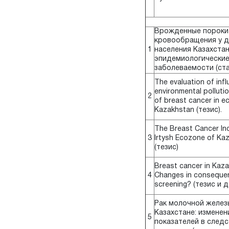
Врожденные пороки
кровообращения у д
1
населения Казахстан
эпидемиологические
заболеваемости (ста
The evaluation of inf
environmental polluti
2
of breast cancer in e
Kazakhstan (тезис).
The Breast Cancer Inc
3
Irtysh Ecozone of Ka
(тезис)
Breast cancer in Kaza
4
Changes in conseque
screening? (тезис и 
Рак молочной желез
Казахстане: изменен
5
показателей в следс