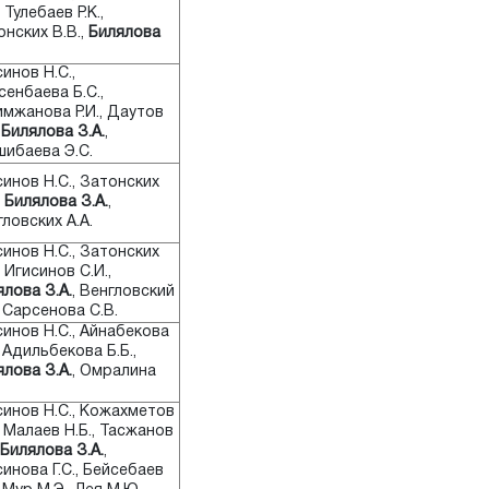
, Тулебаев Р.К.,
нских В.В.,
Билялова
инов Н.С.,
енбаева Б.С.,
имжанова Р.И., Даутов
,
Билялова З.А.
,
шибаева Э.С.
инов Н.С., Затонских
,
Билялова З.А.
,
ловских А.А.
инов Н.С., Затонских
, Игисинов С.И.,
лова З.А.
, Венгловский
, Сарсенова С.В.
инов Н.С., Айнабекова
, Адильбекова Б.Б.,
лова З.А.
, Омралина
синов Н.С., Кожахметов
, Малаев Н.Б., Тасжанов
Билялова З.А.
,
инова Г.С., Бейсебаев