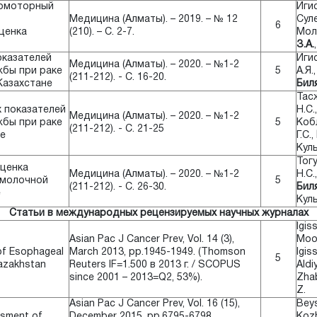
зомоторный
Игис
Медицина (Алматы). – 2019. – № 12
Суле
6
ценка
(210). – С. 2-7.
Мол
З.А.
оказателей
Игис
Медицина (Алматы). – 2020. – №1-2
жбы при раке
5
А.Я.
(211-212). - С. 16-20.
Казахстане
Биля
Тасж
 показателей
Н.С.
Медицина (Алматы). – 2020. – №1-2
жбы при раке
5
Коб
(211-212). - С. 21-25
е
Г.С.,
Кул
Тогу
ценка
Медицина (Алматы). – 2020. – №1-2
Н.С.
 молочной
5
(211-212). - С. 26-30.
Биля
е
Кул
Статьи в международных рецензируемых научных журналах
Igis
Asian Pac J Cancer Prev, Vol. 14 (3),
Moo
of Esophageal
March 2013, pp.1945-1949. (Thomson
Igis
5
Kazakhstan
Reuters IF=1.500 в 2013 г. / SCOPUS
Aldi
since 2001 – 2013=Q2, 53%).
Zha
Z.
Asian Pac J Cancer Prev, Vol. 16 (15),
Bey
ssment of
December 2015, pp.6795-6798.
Kozh