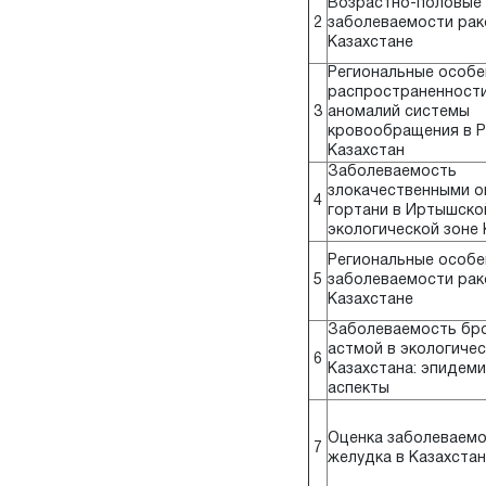
Возрастно-половые
2
заболеваемости рак
Казахстане
Региональные особе
распространенност
3
аномалий системы
кровообращения в Р
Казахстан
Заболеваемость
злокачественными о
4
гортани в Иртышско
экологической зоне 
Региональные особе
5
заболеваемости рак
Казахстане
Заболеваемость бр
астмой в экологичес
6
Казахстана: эпидем
аспекты
Оценка заболеваемо
7
желудка в Казахстан