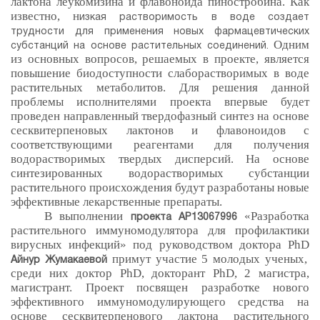
лактона леукомизина и флавоноида пиностробина. Как
известно, н
изкая растворимость в воде создает
трудности для применения новых фармацевтических
Одним
субстанций на основе растительных соединений.
из основных вопросов, решаемых в проекте, является
повышение биодоступности слаборастворимых в воде
растительных метаболитов. Для решения данной
проблемы исполнителями проекта впервые будет
проведен направленный твердофазный синтез на основе
сесквитерпеновых лактонов и флавоноидов с
соответствующими реагентами для получения
водорастворимых твердых дисперсий. На основе
синтезированных водорастворимых субстанции
растительного происхождения будут разработаны новые
эффективные лекарственные препараты.
В выполнении
«Разработка
проекта АР13067996
растительного иммуномодулятора для профилактики
вирусных инфекций» под руководством доктора PhD
примут участие 5 молодых ученых,
Айнур Жумакаевой
среди них доктор PhD, докторант PhD, 2 магистра,
магистрант. Проект посвящен разработке нового
эффективного иммуномодулирующего средства на
основе сесквитерпенового лактона растительного