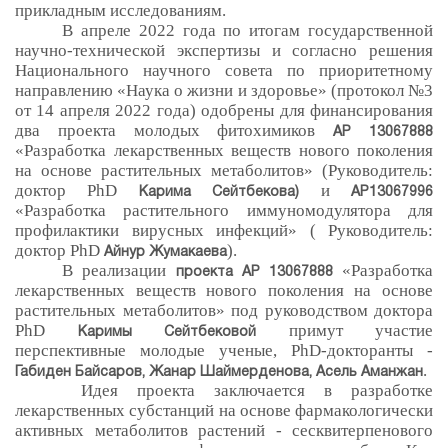
прикладным исследованиям.
В апреле 2022 года по итогам государственной
научно-технической экспертизы и согласно решения
Национального научного совета по приоритетному
направлению «Наука о жизни и здоровье» (протокол №3
от 14 апреля 2022 года) одобрены для финансирования
два проекта молодых фитохимиков
АР 13067888
«Разработка лекарственных веществ нового поколения
на основе растительных метаболитов» (Руководитель:
доктор PhD
и
Карима Сейтбекова)
АР13067996
«Разработка растительного иммуномодулятора для
профилактики вирусных инфекций» ( Руководитель:
доктор PhD
).
Айнур Жумакаева
В реализации
«Разработка
проекта
АР 13067888
лекарственных веществ нового поколения на основе
растительных метаболитов» под руководством доктора
PhD
примут участие
Каримы Сейтбековой
перспективные молодые ученые, PhD-докторанты -
.
Габиден Байсаров, Жанар Шаймерденова, Асель Аманжан
Идея проекта заключается в разработке
лекарственных субстанций на основе фармакологически
активных метаболитов растений - сесквитерпенового