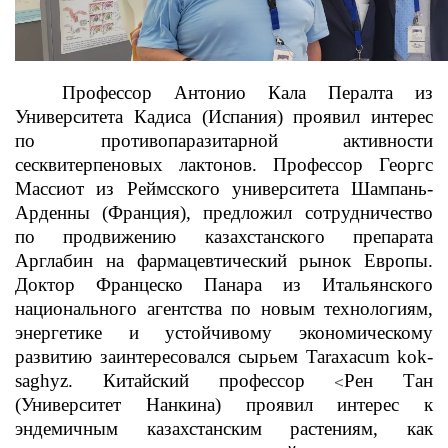
Профессор Антонио Кала Пералта из
Университета Кадиса (Испания) проявил интерес
по противопаразитарной активности
сесквитерпеновых лактонов. Профессор Георгс
Массиот из
Реймсского университета Шампань-
Арденны
(Франция), предложил сотрудничество
по продвижению казахстанского препарата
Арглабин на фармацевтический рынок Европы.
Доктор Францеско Панара из Итальянского
национального агентства по новым технологиям,
энергетике и устойчивому экономическому
развитию заинтересовался сырьем Taraxacum kok-
saghyz. Китайский профессор
Рен Тан
<
(Университет Нанкина) проявил интерес к
эндемичным казахстанским растениям, как