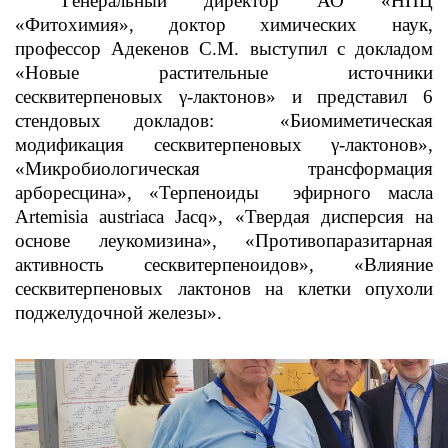
Генеральный директор АО «НПЦ
«Фитохимия», доктор химических наук,
профессор Адекенов С.М. выступил с докладом
«Новые растительные источники
сесквитерпеновых γ-лактонов» и представил 6
стендовых докладов: «Биомиметическая
модификация сесквитерпеновых γ-лактонов»,
«Микробиологическая трансформация
арборесцина», «Терпеноиды эфирного масла
Artemisia austriaca Jacq», «Твердая дисперсия на
основе леукомизина», «Противопаразитарная
активность сесквитерпеноидов», «Влияние
сесквитерпеновых лактонов на клетки опухоли
поджелудочной железы».