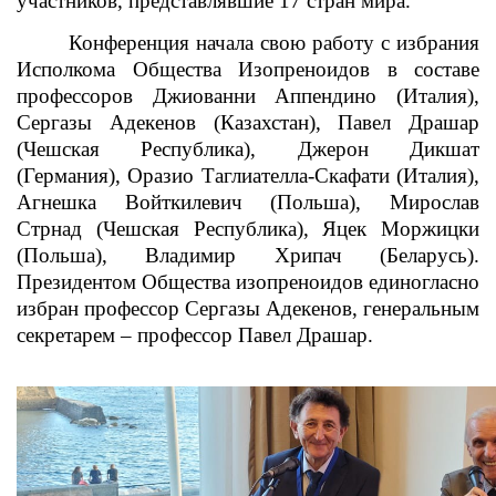
участников, представлявшие 17 стран мира.
Конференция начала свою работу с избрания
Исполкома Общества Изопреноидов в составе
профессоров Джиованни Аппендино (Италия),
Сергазы Адекенов (Казахстан), Павел Драшар
(Чешская Республика), Джерон Дикшат
(Германия), Оразио Таглиателла-Скафати (Италия),
Агнешка Войткилевич (Польша), Мирослав
Стрнад (Чешская Республика), Яцек Моржицки
(Польша), Владимир Хрипач (Беларусь).
Президентом Общества изопреноидов единогласно
избран профессор Сергазы Адекенов, генеральным
секретарем – профессор Павел Драшар.