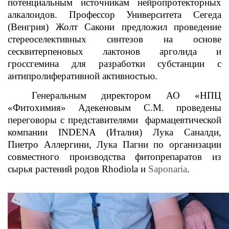
потенциальным источникам нейропротекторных
алкалоидов. Профессор Университета Сегеда
(Венгрия) Жолт Сакони предложил проведение
стереоселективных синтезов на основе
сесквитерпеновых лактонов арголида и
гроссгемина для разработки субстанции с
антипролиферативной активностью.
Генеральным директором АО «НПЦ
«Фитохимия» Адекеновым С.М. проведены
переговоры с представителями фармацевтической
компании INDENA (Италия) Лука Саналди,
Пиетро Аллергини, Лука Пагни по организации
совместного производства фитопрепаратов из
сырья растений родов
Rhodiola
и
Saponaria
.