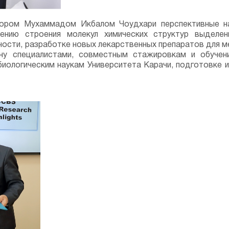
сором Мухаммадом Икбалом Чоудхари перспективные на
лению строения молекул химических структур выделен
ности, разработке новых лекарственных препаратов для м
мену специалистами, совместным стажировкам и обучен
иологическим наукам Университета Карачи, подготовке 