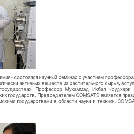
тохимия» состоялся научный семинар с участием профессо
гически активных веществ из растительного сырья, всту
 государствах. Профессор Мухаммад Икбал Чоудхари 
ских государств. Председателем COMSATS является пре
мскими государствами в области науки и техники. COMSA