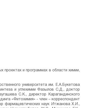
 проектах и программах в области химии,
рственного университета им. Е.А.Букетова
синтеза и углехимии Фазылов С.Д., доктор
угашева С.К., директор Карагандинского
динга «Фитохимия» - член – корреспондент
ор фармацевтических наук Итжанова Х.И.,