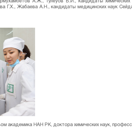
рмухамбетов А.Ж., Тулеуов Б.И., кандидаты химических 
а Г.Х., Жабаева А.Н., кандидаты медицинских наук Сейда
ом академика НАН РК, доктора химических наук, професс