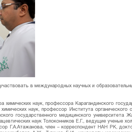
аствовать в международных научных и образовательных
а химических наук, профессора Карагандинского госуда
 химических наук, профессор Института органического 
нского государственного медицинского университета Жа
евтических наук Толоконников Е.Г., ведущие ученые хол
сор Г.А.Атажанова, член – корреспондент НАН РК, докт