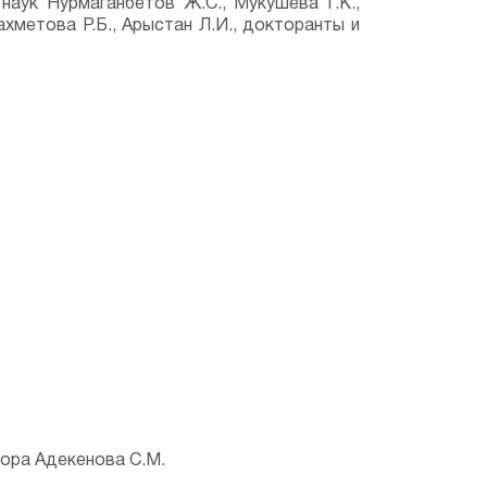
наук Нурмаганбетов Ж.С., Мукушева Г.К.,
хметова Р.Б., Арыстан Л.И., докторанты и
ора Адекенова С.М.