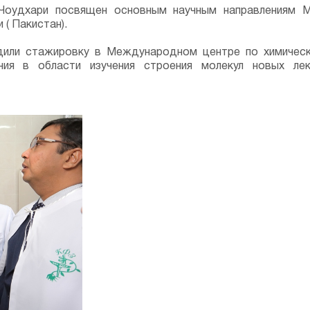
оудхари посвящен основным научным направлениям М
 ( Пакистан).
дили стажировку в Международном центре по химическ
ния в области изучения строения молекул новых ле