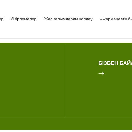
ер
Әзірлемелер
Жас ғалымдарды қолдау
«Фармацевтік б
БІЗБЕН БА